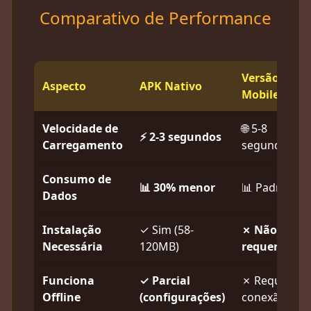
Comparativo de Performance
Versão Web
Aspecto
APK Nativo
Mobile
Velocidade de
🌐 5-8
⚡ 2-3 segundos
Carregamento
segundos
Consumo de
📊 30% menor
📊 Padrão
Dados
Instalação
✓ Sim (58-
✗ Não
Necessária
120MB)
requer
Funciona
✓ Parcial
✗ Requer
Offline
(configurações)
conexão