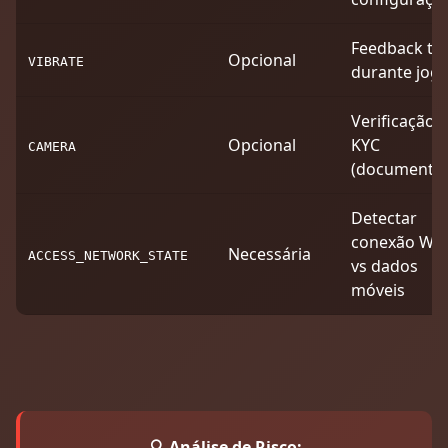
Feedback tát
Opcional
VIBRATE
durante jog
Verificação
Opcional
KYC
CAMERA
(documento
Detectar
conexão WiF
Necessária
ACCESS_NETWORK_STATE
vs dados
móveis
🔍 Análise de Risco: