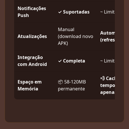
Notificações
✓ Suportadas
~ Limitadas
Push
Manual
Automática
Atualizações
(download novo
(refresh)
APK)
Integração
✓ Completa
~ Limitada
com Android
💨 Cache
Espaço em
📦 58-120MB
temporário
Memória
permanente
apenas