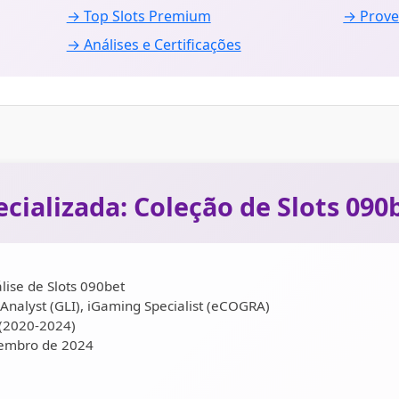
→ Top Slots Premium
→ Prove
→ Análises e Certificações
cializada: Coleção de Slots 090
lise de Slots 090bet
 Analyst (GLI), iGaming Specialist (eCOGRA)
(2020-2024)
embro de 2024