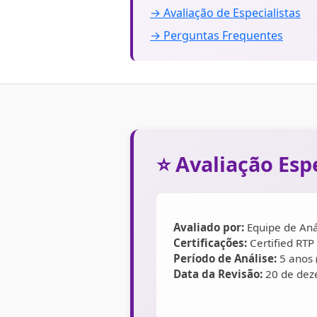
→ Avaliação de Especialistas
→ Perguntas Frequentes
⭐ Avaliação Espe
Avaliado por:
Equipe de Aná
Certificações:
Certified RTP
Período de Análise:
5 anos 
Data da Revisão:
20 de dez