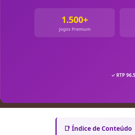
1.500+
Jogos Premium
✓ RTP 96.5
📑 Índice de Conteúdo