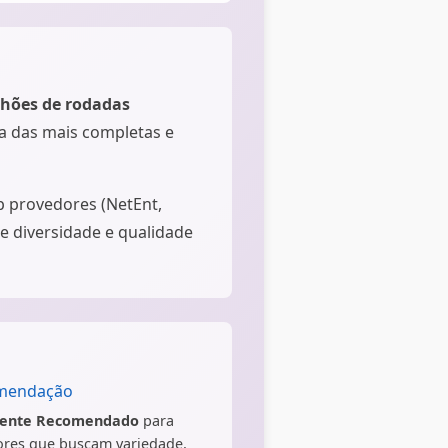
lhões de rodadas
a das mais completas e
 provedores (NetEnt,
ce diversidade e qualidade
mendação
ente Recomendado
para
ores que buscam variedade,