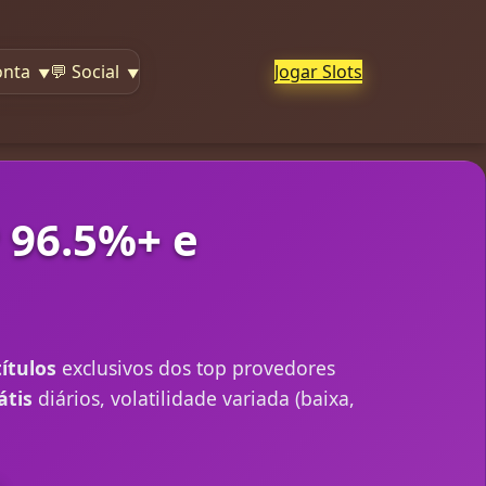
onta
💬 Social
Jogar Slots
 96.5%+ e
títulos
exclusivos dos top provedores
átis
diários, volatilidade variada (baixa,