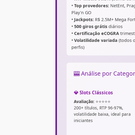
•
Top provedores:
NetEnt, Pra
Play'n GO
•
Jackpots:
R$ 2.5M+ Mega For
•
500 giros grátis
diários
•
Certificação eCOGRA
trimest
•
Volatilidade variada
(todos 
perfis)
🎰 Análise por Categor
💎 Slots Clássicos
Avaliação:
⭐⭐⭐⭐⭐
200+ títulos, RTP 96-97%,
volatilidade baixa, ideal para
iniciantes