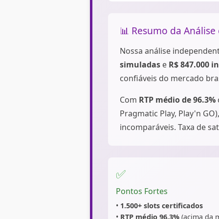
📊 Resumo da Análise
Nossa análise independen
simuladas
e
R$ 847.000 i
confiáveis do mercado bras
Com
RTP médio de 96.3%
Pragmatic Play, Play'n GO)
incomparáveis. Taxa de sa
✅
Pontos Fortes
•
1.500+ slots certificados
•
RTP médio 96.3%
(acima da 