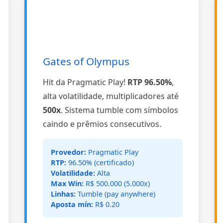
⚡
Gates of Olympus
Hit da Pragmatic Play!
RTP 96.50%
,
alta volatilidade, multiplicadores até
500x
. Sistema tumble com símbolos
caindo e prêmios consecutivos.
Provedor:
Pragmatic Play
RTP:
96.50% (certificado)
Volatilidade:
Alta
Max Win:
R$ 500.000 (5.000x)
Linhas:
Tumble (pay anywhere)
Aposta mín:
R$ 0.20