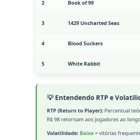
2
Book of 99
3
1429 Uncharted Seas
4
Blood Suckers
5
White Rabbit
💡 Entendendo RTP e Volatil
RTP (Return to Player):
Percentual teór
R$ 98 retornam aos jogadores ao longo
Volatilidade:
Baixa
= vitórias frequent