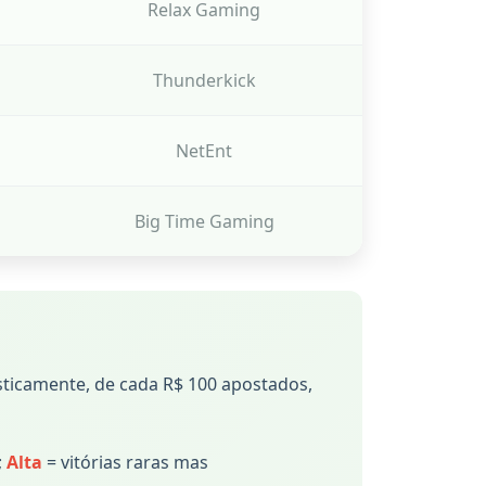
Relax Gaming
Thunderkick
NetEnt
Big Time Gaming
isticamente, de cada R$ 100 apostados,
;
Alta
= vitórias raras mas