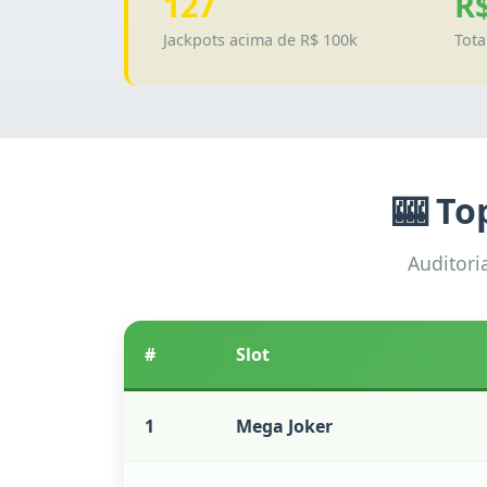
127
R
Jackpots acima de R$ 100k
Tota
🎰 To
Auditori
#
Slot
1
Mega Joker