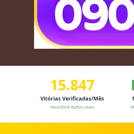
15.847
Vitórias Verificadas/Mês
Nov/2024 dados reais
M