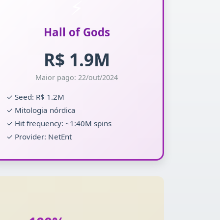
⚡
Hall of Gods
R$ 1.9M
Maior pago: 22/out/2024
✓ Seed: R$ 1.2M
✓ Mitologia nórdica
✓ Hit frequency: ~1:40M spins
✓ Provider: NetEnt