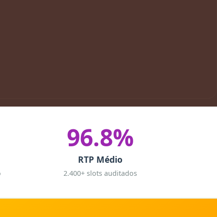
96.8%
RTP Médio
o
2.400+ slots auditados