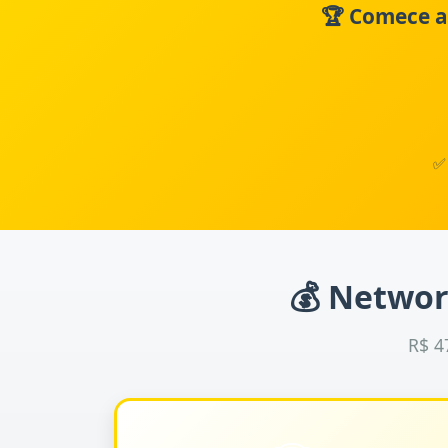
🏆 Comece a
✅ 
💰 Networ
R$ 4