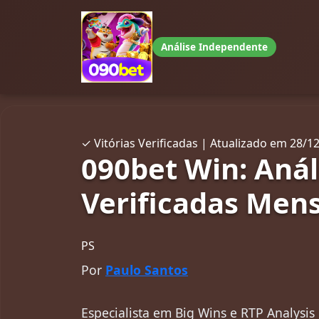
Análise Independente
✓
Vitórias Verificadas | Atualizado em 28/1
090bet Win: Anál
Verificadas Mens
PS
Por
Paulo Santos
Especialista em Big Wins e RTP Analysis