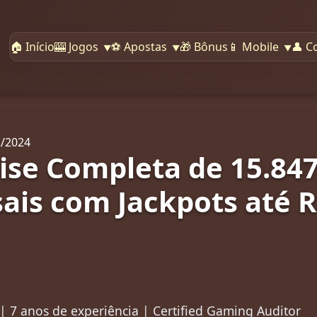
🏠 Início
🎰 Jogos
⚽ Apostas
🎁 Bônus
📱 Mobile
👤 C
2/2024
ise Completa de 15.847
ais com Jackpots até 
 | 7 anos de experiência | Certified Gaming Auditor