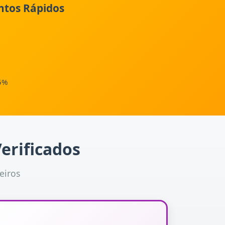
ntos Rápidos
15%
erificados
eiros